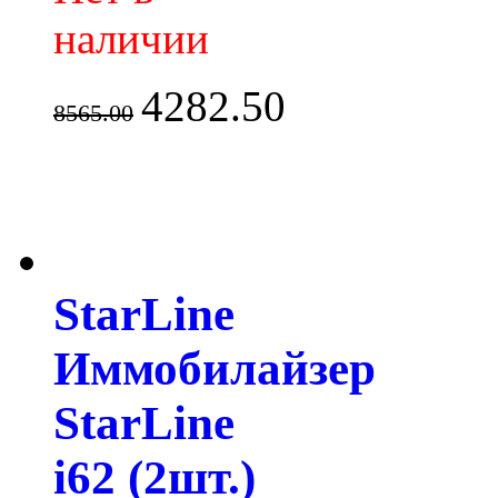
наличии
4282.50
8565.00
StarLine
Иммобилайзер
StarLine
i62 (2шт.)