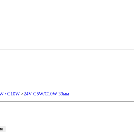
W / C10W
>
24V C5W/C10W 39мм