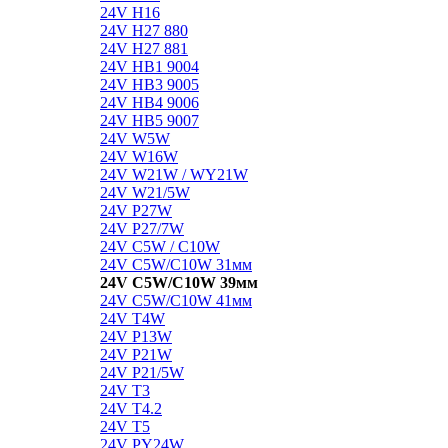
24V H16
24V H27 880
24V H27 881
24V HB1 9004
24V HB3 9005
24V HB4 9006
24V HB5 9007
24V W5W
24V W16W
24V W21W / WY21W
24V W21/5W
24V P27W
24V P27/7W
24V C5W / C10W
24V C5W/C10W 31мм
24V C5W/C10W 39мм
24V C5W/C10W 41мм
24V T4W
24V P13W
24V P21W
24V P21/5W
24V T3
24V T4.2
24V T5
24V PY24W