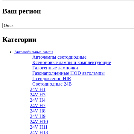
Ваш регион
Категории
Автомобильные лампы
Автолампы светодиодные
Ксеноновые лампы и комплектующие
Галогенные лампочки
Газонаполненные HOD автолампы
Псевдоксенон HIR
Cветодиодные 24B
24V H1
24V H3
24V H4
24V H7
24V H8
24V H9
24V H10
24V H11
24V H13