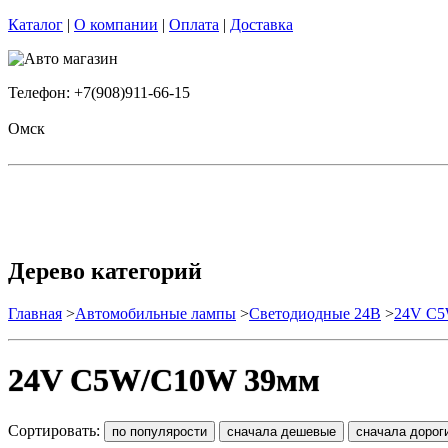
Каталог
|
О компании
|
Оплата
|
Доставка
Телефон: +7(908)911-66-15
Омск
Дерево категорий
Главная
>
Автомобильные лампы
>
Cветодиодные 24B
>
24V C5
24V C5W/C10W 39мм
Сортировать: