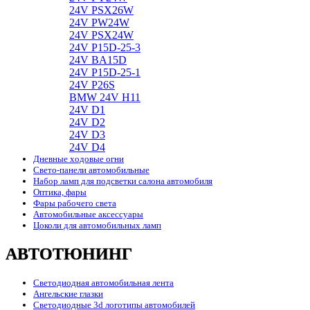
24V PSX26W
24V PW24W
24V PSX24W
24V P15D-25-3
24V BA15D
24V P15D-25-1
24V P26S
BMW 24V H11
24V D1
24V D2
24V D3
24V D4
Дневные ходовые огни
Свето-панели автомобильные
Набор ламп для подсветки салона автомобиля
Оптика, фары
Фары рабочего света
Автомобильные аксессуары
Цоколи для автомобильных ламп
АВТОТЮНИНГ
Светодиодная автомобильная лента
Ангельские глазки
Светодиодные 3d логотипы автомобилей