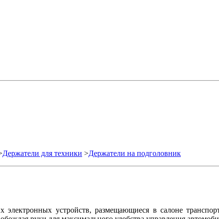
>
Держатели для техники
>
Держатели на подголовник
х электронных устройств, размещающиеся в салоне транспорт
свобождая руки для максимального удобства управления автомоб