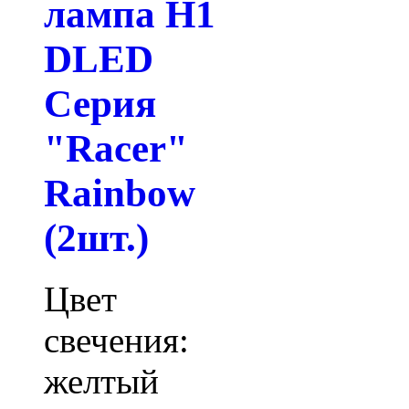
лампа H1
DLED
Серия
"Racer"
Rainbow
(2шт.)
Цвет
свечения:
желтый