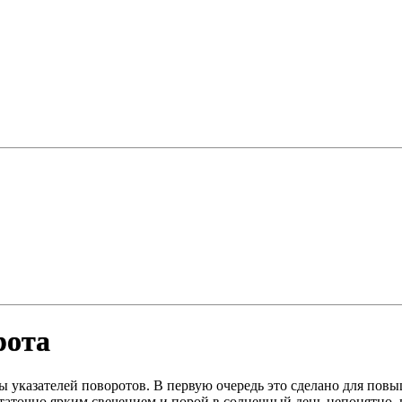
рота
 указателей поворотов. В первую очередь это сделано для повы
таточно ярким свечением и порой в солнечный день непонятно,