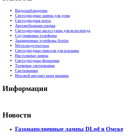
Видеонаблюдение
Светодиодные лампы для дома
Светодиодная лента
Автомобильная пленка
Светодиодные аксессуары для велосипеда
Спутниковые телефоны
Защищенные телефоны Sonim
Металлодетекторы
Светодиодные пиксели для рекламы
Настольные лампы
Светодиодные фонарики
Трековые светильники
Светильники
Игровой автомат кран машина
Информация
Новости
Газонаполненные лампы DLed в Омске