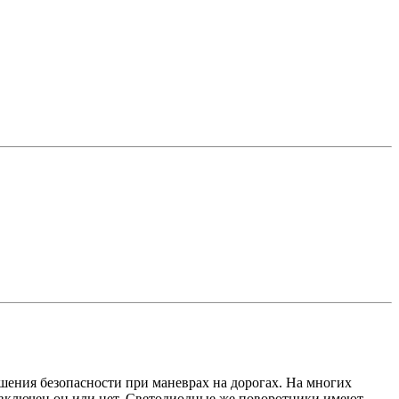
шения безопасности при маневрах на дорогах. На многих
 включен он или нет. Светодиодные же поворотники имеют