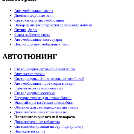
Автомобильные лампы
Дневные ходовые огни
Свето-панели автомобильные
Набор ламп для подсветки салона автомобиля
Оптика, фары
Фары рабочего света
Автомобильные аксессуары
Цоколи для автомобильных ламп
АВТОТЮНИНГ
Светодиодная автомобильная лента
Ангельские глазки
Светодиодные 3d логотипы автомобилей
Автомобильные проекторы в двери
Гибкий неон автомобильный
Светодиодные колпачки
Бегущие строки для автомобилей.
Эквалайзеры на стекло автомобиля
Обманки для светодиодных автоламп
Дополнительные стоп-сигналы
Повторители указателей поворота
Дополнительные габариты
Светящиеся крышки на ступицы (диски)
Накладки на капот