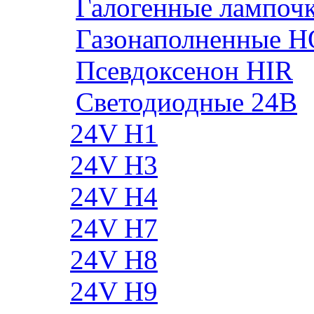
Галогенные лампоч
Газонаполненные H
Псевдоксенон HIR
Cветодиодные 24B
24V H1
24V H3
24V H4
24V H7
24V H8
24V H9