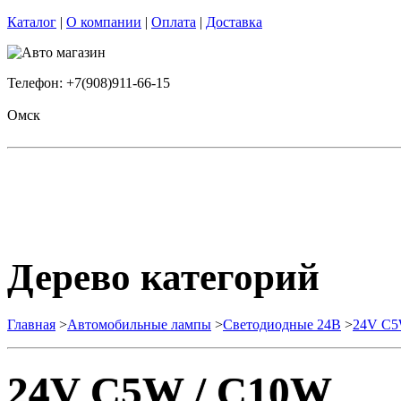
Каталог
|
О компании
|
Оплата
|
Доставка
Телефон: +7(908)911-66-15
Омск
Дерево категорий
Главная
>
Автомобильные лампы
>
Cветодиодные 24B
>
24V C5
24V C5W / C10W