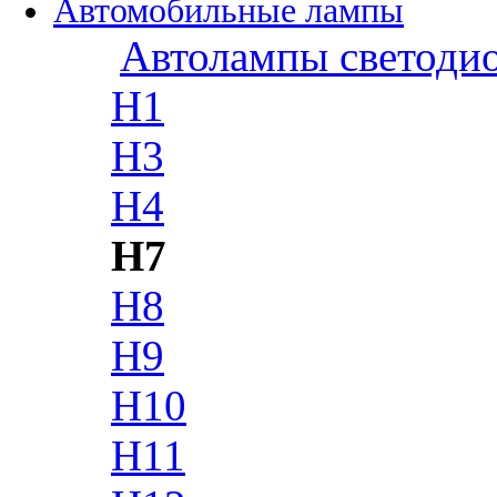
Автомобильные лампы
Автолампы светоди
H1
H3
H4
H7
H8
H9
H10
H11