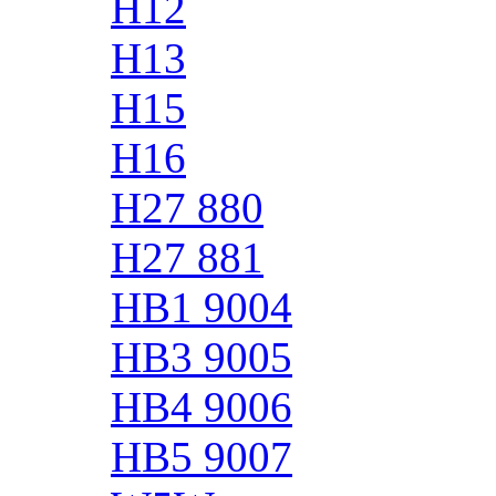
H12
H13
H15
H16
H27 880
H27 881
HB1 9004
HB3 9005
HB4 9006
HB5 9007