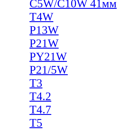
C5W/C10W 41мм
T4W
P13W
P21W
PY21W
P21/5W
T3
T4.2
T4.7
T5