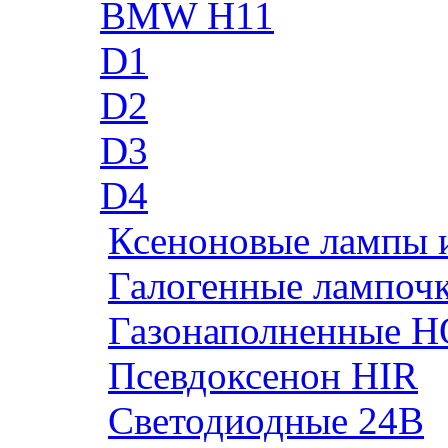
BMW H11
D1
D2
D3
D4
Ксеноновые лампы 
Галогенные лампоч
Газонаполненные H
Псевдоксенон HIR
Cветодиодные 24B