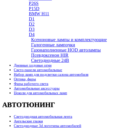
P26S
P15D
BMW H11
D1
D2
D3
D4
Ксеноновые лампы и комплектующие
Галогенные лампочки
Газонаполненные HOD автолампы
Псевдоксенон HIR
Cветодиодные 24B
Дневные ходовые огни
Свето-панели автомобильные
Набор ламп для подсветки салона автомобиля
Оптика, фары
Фары рабочего света
Автомобильные аксессуары
Цоколи для автомобильных ламп
АВТОТЮНИНГ
Светодиодная автомобильная лента
Ангельские глазки
Светодиодные 3d логотипы автомобилей