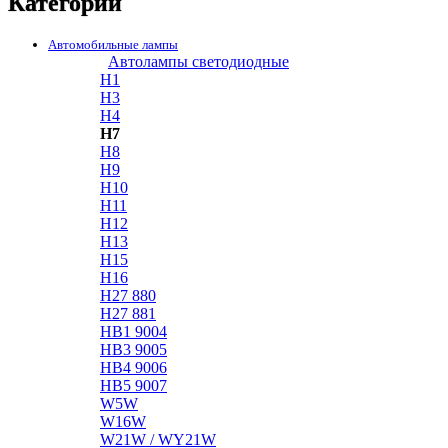
Категории
Автомобильные лампы
Автолампы светодиодные
H1
H3
H4
H7
H8
H9
H10
H11
H12
H13
H15
H16
H27 880
H27 881
HB1 9004
HB3 9005
HB4 9006
HB5 9007
W5W
W16W
W21W / WY21W