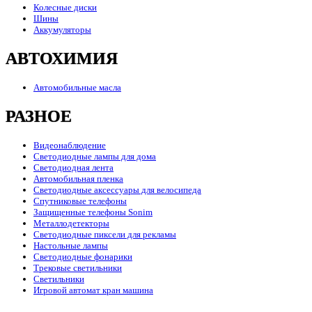
Колесные диски
Шины
Аккумуляторы
АВТОХИМИЯ
Автомобильные масла
РАЗНОЕ
Видеонаблюдение
Светодиодные лампы для дома
Светодиодная лента
Автомобильная пленка
Светодиодные аксессуары для велосипеда
Спутниковые телефоны
Защищенные телефоны Sonim
Металлодетекторы
Светодиодные пиксели для рекламы
Настольные лампы
Светодиодные фонарики
Трековые светильники
Светильники
Игровой автомат кран машина