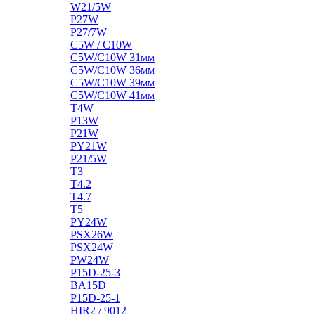
W21/5W
P27W
P27/7W
C5W / C10W
C5W/C10W 31мм
C5W/C10W 36мм
C5W/C10W 39мм
C5W/C10W 41мм
T4W
P13W
P21W
PY21W
P21/5W
T3
T4.2
T4.7
T5
PY24W
PSX26W
PSX24W
PW24W
P15D-25-3
BA15D
P15D-25-1
HIR2 / 9012