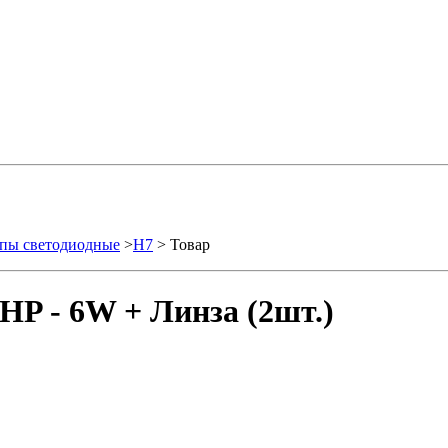
пы светодиодные
>
H7
> Товар
HP - 6W + Линза (2шт.)