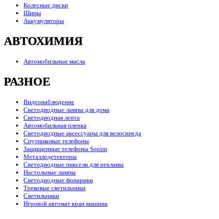
Колесные диски
Шины
Аккумуляторы
АВТОХИМИЯ
Автомобильные масла
РАЗНОЕ
Видеонаблюдение
Светодиодные лампы для дома
Светодиодная лента
Автомобильная пленка
Светодиодные аксессуары для велосипеда
Спутниковые телефоны
Защищенные телефоны Sonim
Металлодетекторы
Светодиодные пиксели для рекламы
Настольные лампы
Светодиодные фонарики
Трековые светильники
Светильники
Игровой автомат кран машина