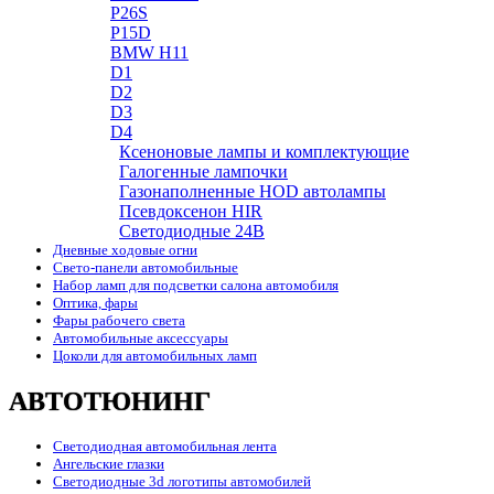
P26S
P15D
BMW H11
D1
D2
D3
D4
Ксеноновые лампы и комплектующие
Галогенные лампочки
Газонаполненные HOD автолампы
Псевдоксенон HIR
Cветодиодные 24B
Дневные ходовые огни
Свето-панели автомобильные
Набор ламп для подсветки салона автомобиля
Оптика, фары
Фары рабочего света
Автомобильные аксессуары
Цоколи для автомобильных ламп
АВТОТЮНИНГ
Светодиодная автомобильная лента
Ангельские глазки
Светодиодные 3d логотипы автомобилей