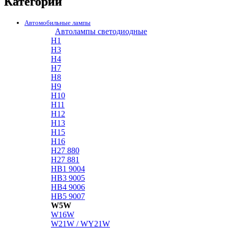
Категории
Автомобильные лампы
Автолампы светодиодные
H1
H3
H4
H7
H8
H9
H10
H11
H12
H13
H15
H16
H27 880
H27 881
HB1 9004
HB3 9005
HB4 9006
HB5 9007
W5W
W16W
W21W / WY21W