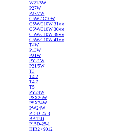
W21/5W
P27W
P27/7W
C5W / C10W
C5W/C10W 31мм
C5W/C10W 36мм
C5W/C10W 39мм
C5W/C10W 41мм
T4W
P13W
P21W
PY21W
P21/5W
T3
T4.2
T4.7
T5
PY24W
PSX26W
PSX24W
PW24W
P15D-25-3
BA15D
P15D-25-1
HIR2 / 9012