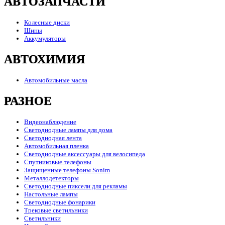
АВТОЗАПЧАСТИ
Колесные диски
Шины
Аккумуляторы
АВТОХИМИЯ
Автомобильные масла
РАЗНОЕ
Видеонаблюдение
Светодиодные лампы для дома
Светодиодная лента
Автомобильная пленка
Светодиодные аксессуары для велосипеда
Спутниковые телефоны
Защищенные телефоны Sonim
Металлодетекторы
Светодиодные пиксели для рекламы
Настольные лампы
Светодиодные фонарики
Трековые светильники
Светильники