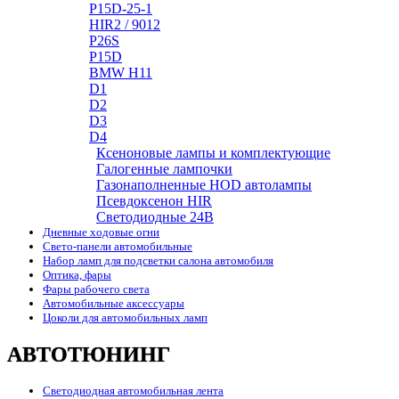
P15D-25-1
HIR2 / 9012
P26S
P15D
BMW H11
D1
D2
D3
D4
Ксеноновые лампы и комплектующие
Галогенные лампочки
Газонаполненные HOD автолампы
Псевдоксенон HIR
Cветодиодные 24B
Дневные ходовые огни
Свето-панели автомобильные
Набор ламп для подсветки салона автомобиля
Оптика, фары
Фары рабочего света
Автомобильные аксессуары
Цоколи для автомобильных ламп
АВТОТЮНИНГ
Светодиодная автомобильная лента