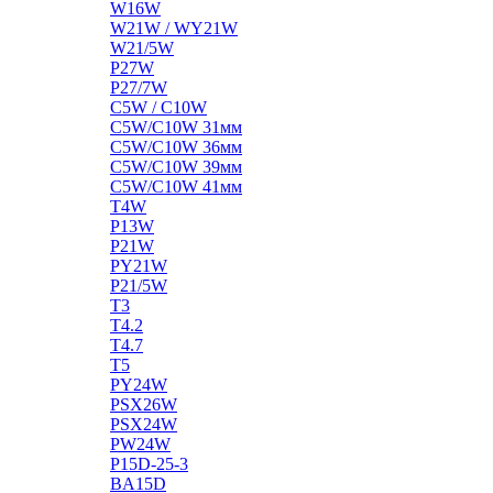
W16W
W21W / WY21W
W21/5W
P27W
P27/7W
C5W / C10W
C5W/C10W 31мм
C5W/C10W 36мм
C5W/C10W 39мм
C5W/C10W 41мм
T4W
P13W
P21W
PY21W
P21/5W
T3
T4.2
T4.7
T5
PY24W
PSX26W
PSX24W
PW24W
P15D-25-3
BA15D