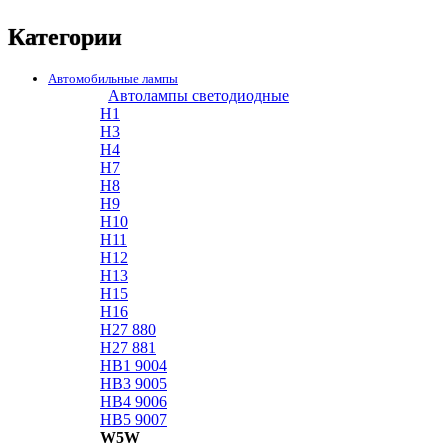
Категории
Автомобильные лампы
Автолампы светодиодные
H1
H3
H4
H7
H8
H9
H10
H11
H12
H13
H15
H16
H27 880
H27 881
HB1 9004
HB3 9005
HB4 9006
HB5 9007
W5W