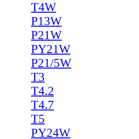
T4W
P13W
P21W
PY21W
P21/5W
T3
T4.2
T4.7
T5
PY24W