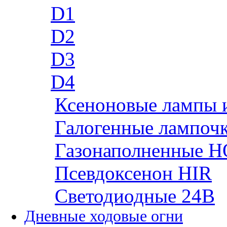
D1
D2
D3
D4
Ксеноновые лампы 
Галогенные лампоч
Газонаполненные H
Псевдоксенон HIR
Cветодиодные 24B
Дневные ходовые огни