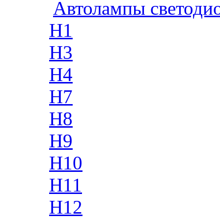
Автолампы светоди
H1
H3
H4
H7
H8
H9
H10
H11
H12