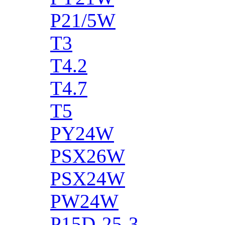
P21/5W
T3
T4.2
T4.7
T5
PY24W
PSX26W
PSX24W
PW24W
P15D-25-3