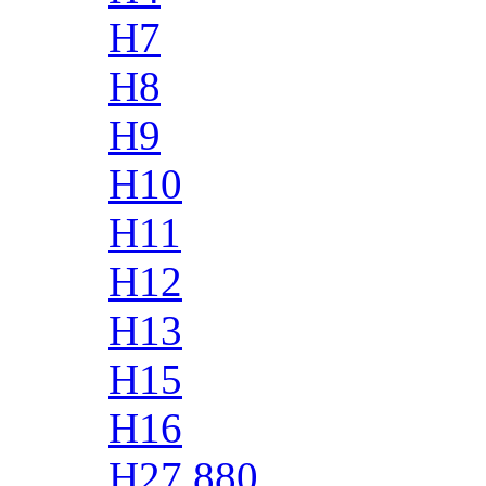
H7
H8
H9
H10
H11
H12
H13
H15
H16
H27 880