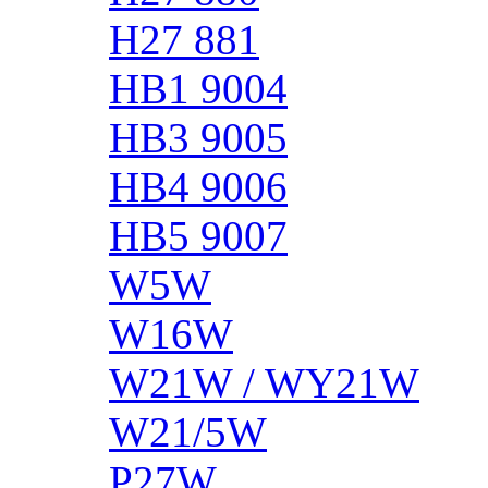
H27 881
HB1 9004
HB3 9005
HB4 9006
HB5 9007
W5W
W16W
W21W / WY21W
W21/5W
P27W