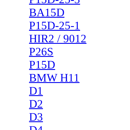
BA15D
P15D-25-1
HIR2 / 9012
P26S
P15D
BMW H11
D1
D2
D3
D4