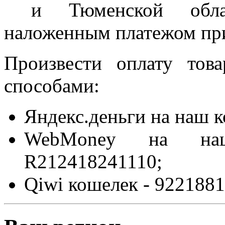
и Тюменской област
наложенным платежом при
Произвести оплату то
способами:
Яндекс.деньги на наш 
WebMoney на на
R212418241110;
Qiwi кошелек - 9221881